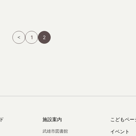
1
2
ド
施設案内
こどもペー
武雄市図書館
イベント